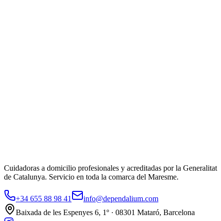
Municipio
*
Selecciona tu municipio
Servicio
*
Servicio que necesitas
Email
(opcional)
Cuéntanos más
(opcional)
Cuanta más información nos des, mejor podremos orientarte.
Solicitar información gratuita
Al enviar aceptas nuestra
política de privacidad
. No compartimos tus
datos con terceros.
Cuidadoras a domicilio profesionales y acreditadas por la Generalitat
de Catalunya. Servicio en toda la comarca del Maresme.
+34 655 88 98 41
info@dependalium.com
Baixada de les Espenyes 6, 1º · 08301 Mataró, Barcelona