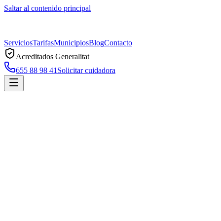
Saltar al contenido principal
Servicios
Tarifas
Municipios
Blog
Contacto
Acreditados Generalitat
655 88 98 41
Solicitar cuidadora
Inicio
Municipios
Teià
Cuidadoras a domicilio en
Teià
Servicio profesional de cuidadoras a domicilio en
Teià
, acreditado
por la Generalitat de Catalunya. Atención 7 días, sin permanencia,
con respuesta en menos de 2 horas.
Solicitar cuidadora en
Teià
Llamar ahora