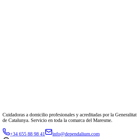
Esta condición es aplicable a todos los servicios contratados con
Dependalium Asistencia Domiciliaria. Para más información
consulta nuestras
Condiciones Generales de Contratación
.
10. Seguridad de los datos
Aplicamos medidas técnicas y organizativas apropiadas para
garantizar la seguridad de tus datos personales, incluyendo: cifrado
SSL/TLS en todas las comunicaciones, control de acceso basado en
roles, contraseñas hasheadas con bcrypt, y copias de seguridad
periódicas.
Nos reservamos el derecho de actualizar esta política. Los cambios
sustanciales serán comunicados mediante aviso en el sitio web. ·
Aviso legal
·
Política de cookies
Cuidadoras a domicilio profesionales y acreditadas por la Generalitat
de Catalunya. Servicio en toda la comarca del Maresme.
+34 655 88 98 41
info@dependalium.com