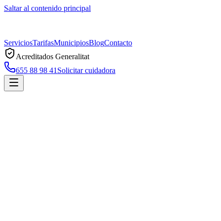
Saltar al contenido principal
Servicios
Tarifas
Municipios
Blog
Contacto
Acreditados Generalitat
655 88 98 41
Solicitar cuidadora
Inicio
Política de privacidad
Política de Privacidad
Última actualización: mayo 2025
En cumplimiento del RGPD (UE) 2016/679
y la Ley Orgánica
3/2018 (LOPDGDD), te informamos sobre el tratamiento de tus
datos personales.
1. Responsable del tratamiento