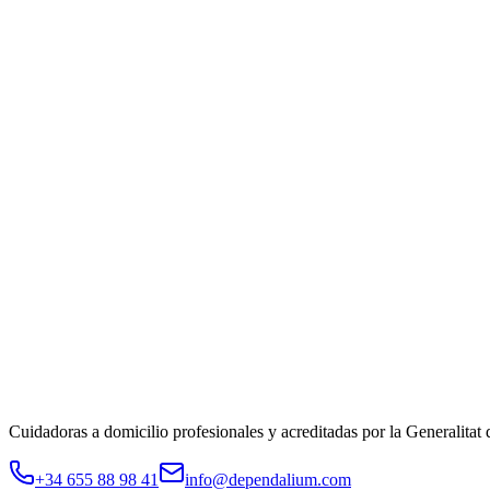
Primera consulta gratuita. Te llamamos en menos de 2 horas.
Nombre y apellidos
*
Teléfono
*
Municipio
*
Selecciona tu municipio
Servicio
*
Servicio que necesitas
Email
(opcional)
Cuéntanos más
(opcional)
Cuanta más información nos des, mejor podremos orientarte.
Solicitar información gratuita
Al enviar aceptas nuestra
política de privacidad
. No compartimos tus d
Cuidadoras a domicilio profesionales y acreditadas por la Generalitat
+34 655 88 98 41
info@dependalium.com