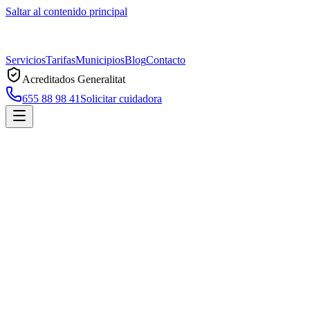
Saltar al contenido principal
Servicios
Tarifas
Municipios
Blog
Contacto
Acreditados Generalitat
655 88 98 41
Solicitar cuidadora
Inicio
Municipios
El Masnou
Zona prioritaria
Cuidadoras a domicilio en
El Masnou
Servicio profesional de cuidadoras a domicilio en
El Masnou
, acredit
Solicitar cuidadora en
El Masnou
Llamar ahora
Servicio de cuidadoras en
El Masnou