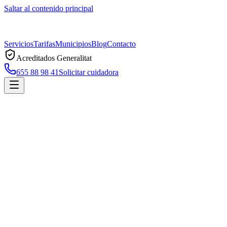
Saltar al contenido principal
Servicios
Tarifas
Municipios
Blog
Contacto
Acreditados Generalitat
655 88 98 41
Solicitar cuidadora
Nuestros servicios
Una gama completa de servicios de asistencia adaptados a cada
persona y familia del Maresme.
Cuidadora por horas
Consultar