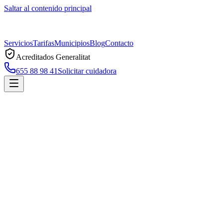
Saltar al contenido principal
Servicios
Tarifas
Municipios
Blog
Contacto
Acreditados Generalitat
655 88 98 41
Solicitar cuidadora
Inicio
Municipios
Sant Pol de Mar
Cuidadoras a domicilio en
Sant Pol de Ma
Servicio profesional de cuidadoras a domicilio en
Sant Pol de Mar
, a
Solicitar cuidadora en
Sant Pol de Mar
Llamar ahora
Servicio de cuidadoras en
Sant Pol de Mar