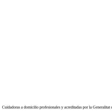
Primera consulta gratuita. Te llamamos en menos de 2 horas.
Nombre y apellidos
*
Teléfono
*
Municipio
*
Selecciona tu municipio
Servicio
*
Servicio que necesitas
Email
(opcional)
Cuéntanos más
(opcional)
Cuanta más información nos des, mejor podremos orientarte.
Solicitar información gratuita
Al enviar aceptas nuestra
política de privacidad
. No compartimos tus d
Cuidadoras a domicilio profesionales y acreditadas por la Generalitat