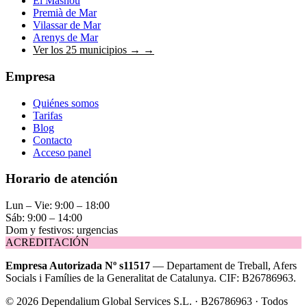
El Masnou
Premià de Mar
Vilassar de Mar
Arenys de Mar
Ver los 25 municipios →
→
Empresa
Quiénes somos
Tarifas
Blog
Contacto
Acceso panel
Horario de atención
Lun – Vie: 9:00 – 18:00
Sáb: 9:00 – 14:00
Dom y festivos: urgencias
ACREDITACIÓN
Empresa Autorizada Nº s11517
— Departament de Treball, Afers
Socials i Famílies de la Generalitat de Catalunya. CIF: B26786963.
©
2026
Dependalium Global Services S.L. · B26786963 ·
Todos