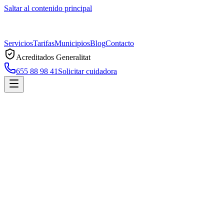
Saltar al contenido principal
Servicios
Tarifas
Municipios
Blog
Contacto
Acreditados Generalitat
655 88 98 41
Solicitar cuidadora
Inicio
Municipios
Pineda de Mar
Cuidadoras a domicilio en
Pineda de Mar
Servicio profesional de cuidadoras a domicilio en
Pineda de Mar
,
acreditado por la Generalitat de Catalunya. Atención 7 días, sin
permanencia, con respuesta en menos de 2 horas.
Solicitar cuidadora en
Pineda de Mar
Llamar ahora