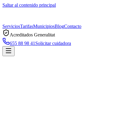
Saltar al contenido principal
Servicios
Tarifas
Municipios
Blog
Contacto
Acreditados Generalitat
655 88 98 41
Solicitar cuidadora
Inicio
Municipios
Malgrat de Mar
Cuidadoras a domicilio en
Malgrat de Ma
Servicio profesional de cuidadoras a domicilio en
Malgrat de Mar
, ac
Solicitar cuidadora en
Malgrat de Mar
Llamar ahora
Servicio de cuidadoras en
Malgrat de Mar