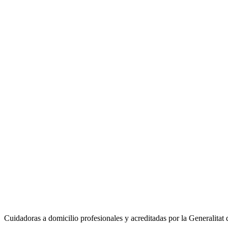
Primera consulta gratuita. Te llamamos en menos de 2 horas.
Nombre y apellidos
*
Teléfono
*
Municipio
*
Selecciona tu municipio
Servicio
*
Servicio que necesitas
Email
(opcional)
Cuéntanos más
(opcional)
Cuanta más información nos des, mejor podremos orientarte.
Solicitar información gratuita
Al enviar aceptas nuestra
política de privacidad
. No compartimos tus d
Cuidadoras a domicilio profesionales y acreditadas por la Generalitat