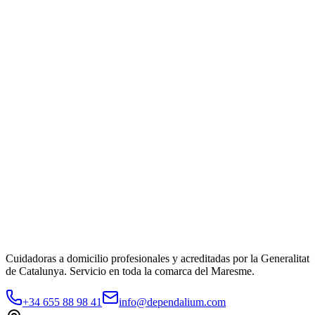
Teléfono
*
Municipio
*
Selecciona tu municipio
Servicio
*
Servicio que necesitas
Email
(opcional)
Cuéntanos más
(opcional)
Cuanta más información nos des, mejor podremos orientarte.
Solicitar información gratuita
Al enviar aceptas nuestra
política de privacidad
. No compartimos tus
datos con terceros.
Cuidadoras a domicilio profesionales y acreditadas por la Generalitat
de Catalunya. Servicio en toda la comarca del Maresme.
+34 655 88 98 41
info@dependalium.com