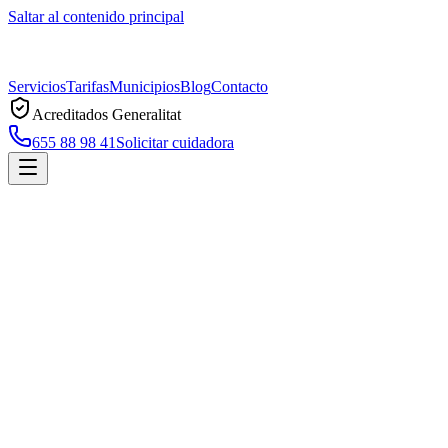
Saltar al contenido principal
Servicios
Tarifas
Municipios
Blog
Contacto
Acreditados Generalitat
655 88 98 41
Solicitar cuidadora
Inicio
Municipios
Dosrius
Cuidadoras a domicilio en
Dosrius
Servicio profesional de cuidadoras a domicilio en
Dosrius
,
acreditado por la Generalitat de Catalunya. Atención 7 días, sin
permanencia, con respuesta en menos de 2 horas.
Solicitar cuidadora en
Dosrius
Llamar ahora