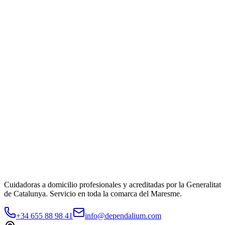
Teléfono
*
Municipio
*
Selecciona tu municipio
Servicio
*
Servicio que necesitas
Email
(opcional)
Cuéntanos más
(opcional)
Cuanta más información nos des, mejor podremos orientarte.
Solicitar información gratuita
Al enviar aceptas nuestra
política de privacidad
. No compartimos tus
datos con terceros.
Cuidadoras a domicilio profesionales y acreditadas por la Generalitat
de Catalunya. Servicio en toda la comarca del Maresme.
+34 655 88 98 41
info@dependalium.com