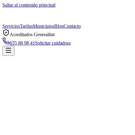
Saltar al contenido principal
Servicios
Tarifas
Municipios
Blog
Contacto
Acreditados Generalitat
655 88 98 41
Solicitar cuidadora
Inicio
Municipios
Calella
Cuidadoras a domicilio en
Calella
Servicio profesional de cuidadoras a domicilio en
Calella
, acreditado
por la Generalitat de Catalunya. Atención 7 días, sin permanencia,
con respuesta en menos de 2 horas.
Solicitar cuidadora en
Calella
Llamar ahora