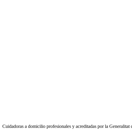
Primera consulta gratuita. Te llamamos en menos de 2 horas.
Nombre y apellidos
*
Teléfono
*
Municipio
*
Selecciona tu municipio
Servicio
*
Servicio que necesitas
Email
(opcional)
Cuéntanos más
(opcional)
Cuanta más información nos des, mejor podremos orientarte.
Solicitar información gratuita
Al enviar aceptas nuestra
política de privacidad
. No compartimos tus d
Cuidadoras a domicilio profesionales y acreditadas por la Generalitat