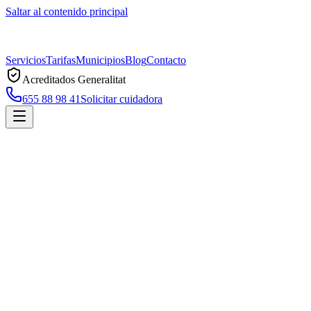
Saltar al contenido principal
Servicios
Tarifas
Municipios
Blog
Contacto
Acreditados Generalitat
655 88 98 41
Solicitar cuidadora
Inicio
Municipios
Arenys de Munt
Cuidadoras a domicilio en
Arenys de Munt
Servicio profesional de cuidadoras a domicilio en
Arenys de Munt
, a
Solicitar cuidadora en
Arenys de Munt
Llamar ahora
Servicio de cuidadoras en
Arenys de Munt