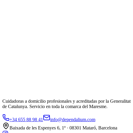
Municipio
*
Selecciona tu municipio
Servicio
*
Servicio que necesitas
Email
(opcional)
Cuéntanos más
(opcional)
Cuanta más información nos des, mejor podremos orientarte.
Solicitar información gratuita
Al enviar aceptas nuestra
política de privacidad
. No compartimos tus
datos con terceros.
Cuidadoras a domicilio profesionales y acreditadas por la Generalitat
de Catalunya. Servicio en toda la comarca del Maresme.
+34 655 88 98 41
info@dependalium.com
Baixada de les Espenyes 6, 1º · 08301 Mataró, Barcelona