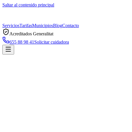
Saltar al contenido principal
Servicios
Tarifas
Municipios
Blog
Contacto
Acreditados Generalitat
655 88 98 41
Solicitar cuidadora
Inicio
Municipios
Alella
Cuidadoras a domicilio en
Alella
Servicio profesional de cuidadoras a domicilio en
Alella
, acreditado
por la Generalitat de Catalunya. Atención 7 días, sin permanencia,
con respuesta en menos de 2 horas.
Solicitar cuidadora en
Alella
Llamar ahora